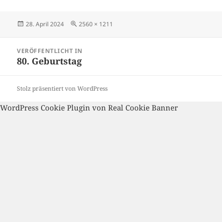
Veröffentlicht
Volle
28. April 2024
2560 × 1211
am
Größe
Beitragsnavigation
VERÖFFENTLICHT IN
80. Geburtstag
Stolz präsentiert von WordPress
WordPress Cookie Plugin von Real Cookie Banner