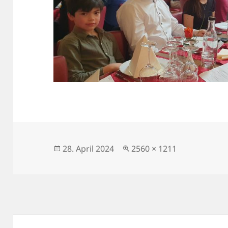
Veröffentlicht
Volle
28. April 2024
2560 × 1211
am
Größe
Beitragsnavigation