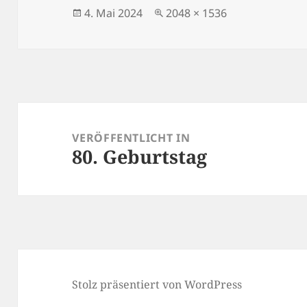
Veröffentlicht
Volle
4. Mai 2024
2048 × 1536
am
Größe
Beitragsnavigation
VERÖFFENTLICHT IN
80. Geburtstag
Stolz präsentiert von WordPress