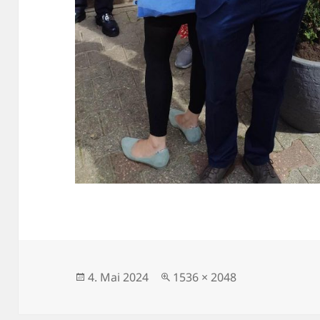
Veröffentlicht
Volle
4. Mai 2024
1536 × 2048
am
Größe