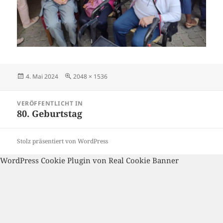
Veröffentlicht
Volle
4. Mai 2024
2048 × 1536
am
Größe
Beitragsnavigation
VERÖFFENTLICHT IN
80. Geburtstag
Stolz präsentiert von WordPress
WordPress Cookie Plugin von Real Cookie Banner