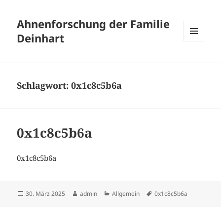
Ahnenforschung der Familie
Deinhart
MENÜ
UND
WIDGETS
Schlagwort:
0x1c8c5b6a
0x1c8c5b6a
0x1c8c5b6a
Veröffentlicht
Autor
Kategorien
Schlagwörter
30. März 2025
admin
Allgemein
0x1c8c5b6a
am