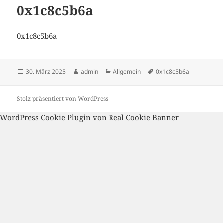
0x1c8c5b6a
0x1c8c5b6a
Veröffentlicht
Autor
Kategorien
Schlagwörter
30. März 2025
admin
Allgemein
0x1c8c5b6a
am
Stolz präsentiert von WordPress
WordPress Cookie Plugin von Real Cookie Banner