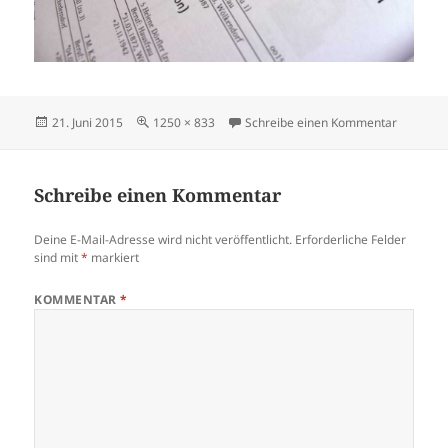
Veröffentlicht
Volle
zu deinh
21. Juni 2015
1250 × 833
Schreibe einen Kommentar
am
Größe
Schreibe einen Kommentar
Deine E-Mail-Adresse wird nicht veröffentlicht.
Erforderliche Felder
sind mit
*
markiert
KOMMENTAR
*