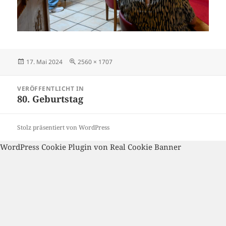
Veröffentlicht
Volle
17. Mai 2024
2560 × 1707
am
Größe
Beitragsnavigation
VERÖFFENTLICHT IN
80. Geburtstag
Stolz präsentiert von WordPress
WordPress Cookie Plugin von Real Cookie Banner