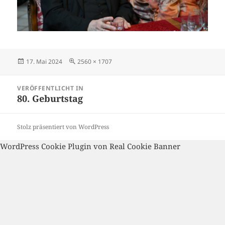
Veröffentlicht
Volle
17. Mai 2024
2560 × 1707
am
Größe
Beitragsnavigation
VERÖFFENTLICHT IN
80. Geburtstag
Stolz präsentiert von WordPress
WordPress Cookie Plugin von Real Cookie Banner