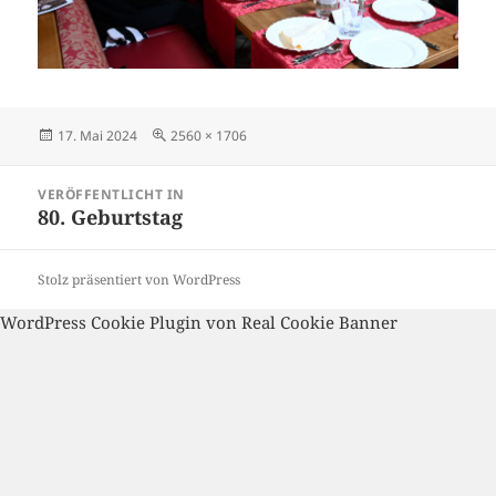
Veröffentlicht
Volle
17. Mai 2024
2560 × 1706
am
Größe
Beitragsnavigation
VERÖFFENTLICHT IN
80. Geburtstag
Stolz präsentiert von WordPress
WordPress Cookie Plugin von Real Cookie Banner