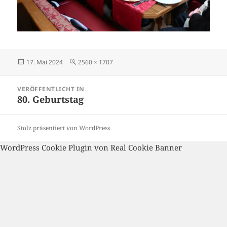
Veröffentlicht
Volle
17. Mai 2024
2560 × 1707
am
Größe
Beitragsnavigation
VERÖFFENTLICHT IN
80. Geburtstag
Stolz präsentiert von WordPress
WordPress Cookie Plugin von Real Cookie Banner