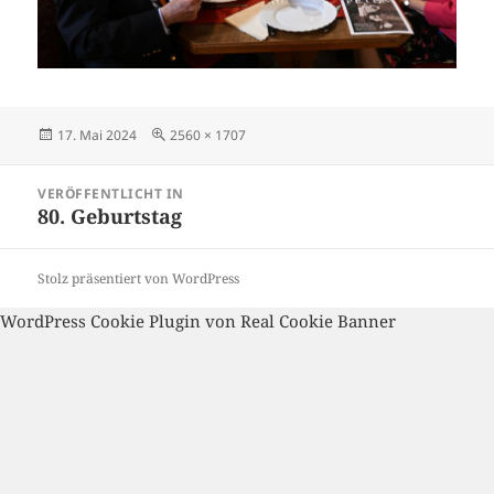
Veröffentlicht
Volle
17. Mai 2024
2560 × 1707
am
Größe
Beitragsnavigation
VERÖFFENTLICHT IN
80. Geburtstag
Stolz präsentiert von WordPress
WordPress Cookie Plugin von Real Cookie Banner