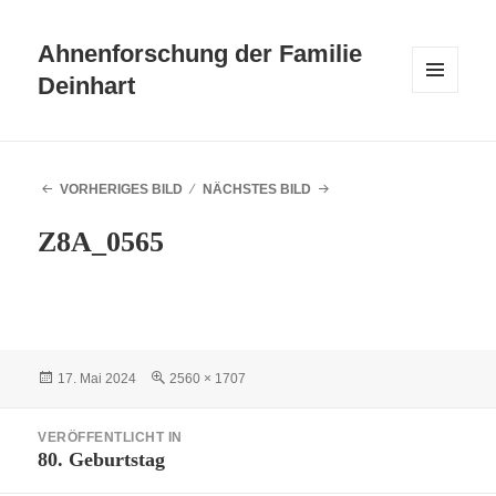
Ahnenforschung der Familie
Deinhart
MENÜ
UND
WIDGETS
VORHERIGES BILD
NÄCHSTES BILD
Z8A_0565
Veröffentlicht
Volle
17. Mai 2024
2560 × 1707
am
Größe
Beitragsnavigation
VERÖFFENTLICHT IN
80. Geburtstag