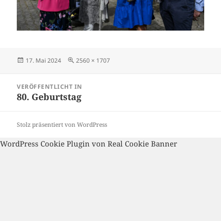
Veröffentlicht
Volle
17. Mai 2024
2560 × 1707
am
Größe
Beitragsnavigation
VERÖFFENTLICHT IN
80. Geburtstag
Stolz präsentiert von WordPress
WordPress Cookie Plugin von Real Cookie Banner