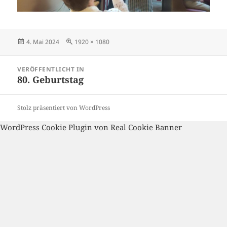
Veröffentlicht
Volle
4. Mai 2024
1920 × 1080
am
Größe
Beitragsnavigation
VERÖFFENTLICHT IN
80. Geburtstag
Stolz präsentiert von WordPress
WordPress Cookie Plugin von Real Cookie Banner