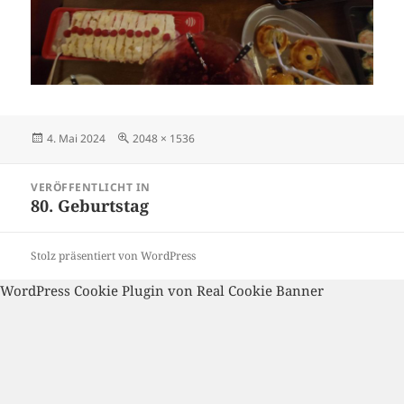
Veröffentlicht
Volle
4. Mai 2024
2048 × 1536
am
Größe
Beitragsnavigation
VERÖFFENTLICHT IN
80. Geburtstag
Stolz präsentiert von WordPress
WordPress Cookie Plugin von Real Cookie Banner