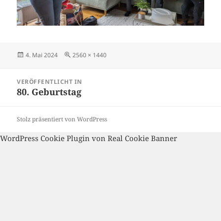
Veröffentlicht
Volle
4. Mai 2024
2560 × 1440
am
Größe
Beitragsnavigation
VERÖFFENTLICHT IN
80. Geburtstag
Stolz präsentiert von WordPress
WordPress Cookie Plugin von Real Cookie Banner