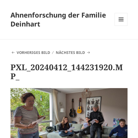
Ahnenforschung der Familie
Deinhart
MENÜ
UND
WIDGETS
VORHERIGES BILD
NÄCHSTES BILD
PXL_20240412_144231920.M
P_