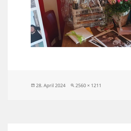
Veröffentlicht
Volle
28. April 2024
2560 × 1211
am
Größe
Beitragsnavigation