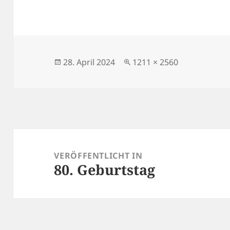
Veröffentlicht
Volle
28. April 2024
1211 × 2560
am
Größe
Beitragsnavigation
VERÖFFENTLICHT IN
80. Geburtstag