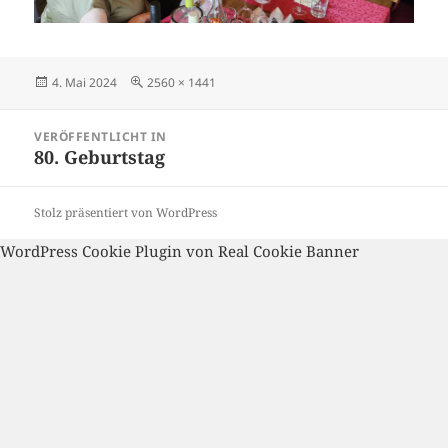
Veröffentlicht
Volle
4. Mai 2024
2560 × 1441
am
Größe
Beitragsnavigation
VERÖFFENTLICHT IN
80. Geburtstag
Stolz präsentiert von WordPress
WordPress Cookie Plugin von Real Cookie Banner