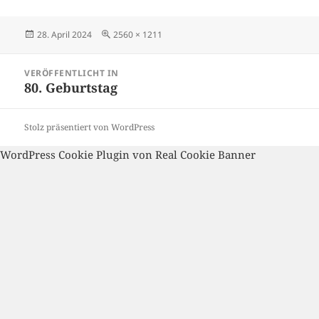
Veröffentlicht
Volle
28. April 2024
2560 × 1211
am
Größe
Beitragsnavigation
VERÖFFENTLICHT IN
80. Geburtstag
Stolz präsentiert von WordPress
WordPress Cookie Plugin von Real Cookie Banner