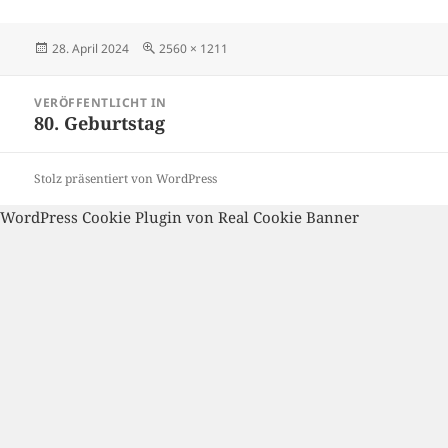
Veröffentlicht
Volle
28. April 2024
2560 × 1211
am
Größe
Beitragsnavigation
VERÖFFENTLICHT IN
80. Geburtstag
Stolz präsentiert von WordPress
WordPress Cookie Plugin von Real Cookie Banner