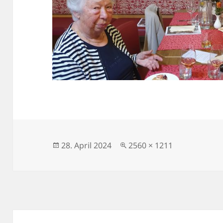
Veröffentlicht
Volle
28. April 2024
2560 × 1211
am
Größe
Beitragsnavigation