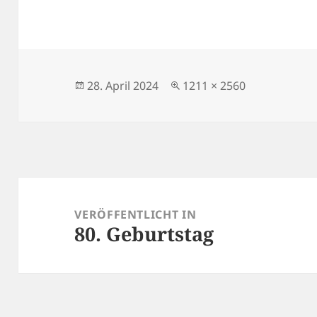
Veröffentlicht
Volle
28. April 2024
1211 × 2560
am
Größe
Beitragsnavigation
VERÖFFENTLICHT IN
80. Geburtstag