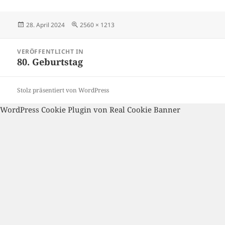
Veröffentlicht
Volle
28. April 2024
2560 × 1213
am
Größe
Beitragsnavigation
VERÖFFENTLICHT IN
80. Geburtstag
Stolz präsentiert von WordPress
WordPress Cookie Plugin von Real Cookie Banner